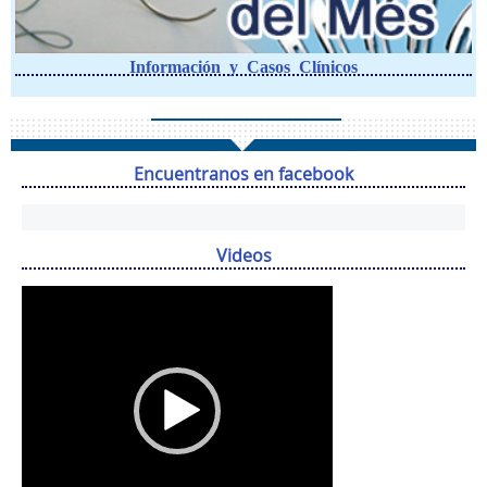
Información y Casos Clínicos
Encuentranos en facebook
Videos
Reproductor
de
vídeo