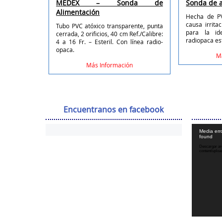
MEDEX – Sonda de
Sonda de 
Alimentación
Hecha de PV
causa irrita
Tubo PVC atóxico transparente, punta
para la ide
cerrada, 2 orificios, 40 cm Ref./Calibre:
radiopaca es
4 a 16 Fr. – Esteril. Con línea radio-
opaca.
M
Más Información
Encuentranos en facebook
Media erro
found
Descargar arc
content/uplo