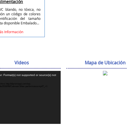
alimentación
C blando, no tóxica, no
ción un código de colores
ntificación del tamaño
ta disponible Embalado...
ás Información
Videos
Mapa de Ubicación
Reproductor
r: Format(s) not supported or source(s) not
de
vídeo
hivo: http://dipromequi.com/wp-
ads/2016/06/Cutimed-Siltec-performance.mp4?_=1
.