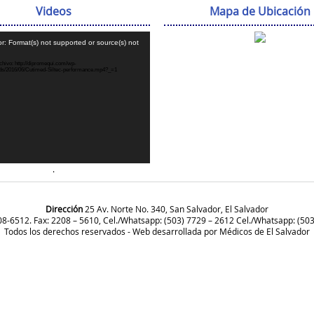
Videos
Mapa de Ubicación
Reproductor
r: Format(s) not supported or source(s) not
de
vídeo
hivo: http://dipromequi.com/wp-
ads/2016/06/Cutimed-Siltec-performance.mp4?_=1
.
Dirección
25 Av. Norte No. 340, San Salvador, El Salvador
208-6512. Fax: 2208 – 5610, Cel./Whatsapp: (503) 7729 – 2612 Cel./Whatsapp: (50
Todos los derechos reservados - Web desarrollada por
Médicos de El Salvador