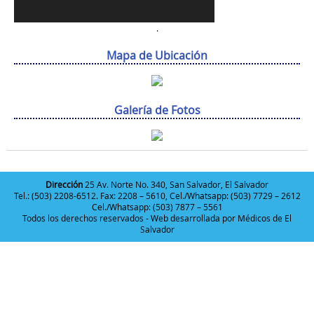
.
Mapa de Ubicación
Galería de Fotos
Dirección
25 Av. Norte No. 340, San Salvador, El Salvador
Tel.: (503) 2208-6512. Fax: 2208 – 5610, Cel./Whatsapp: (503) 7729 – 2612
Cel./Whatsapp: (503) 7877 – 5561
Todos los derechos reservados - Web desarrollada por
Médicos de El
Salvador
Deneme
Bonusu
Veren
Siteler
|
Deneme