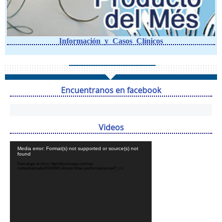
Información y Casos Clínicos
Encuentranos en facebook
Videos
Reproductor
Media error: Format(s) not supported or source(s) not
de
found
vídeo
Descargar archivo: http://dipromequi.com/wp-
content/uploads/2016/06/Cutimed-Siltec-performance.mp4?_=1