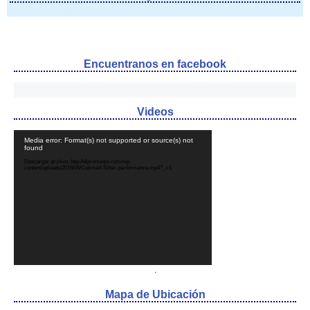
Encuentranos en facebook
Videos
Reproductor
Media error: Format(s) not supported or source(s) not
de
found
vídeo
Descargar archivo: http://dipromequi.com/wp-
content/uploads/2016/06/Cutimed-Siltec-performance.mp4?_=1
.
Mapa de Ubicación