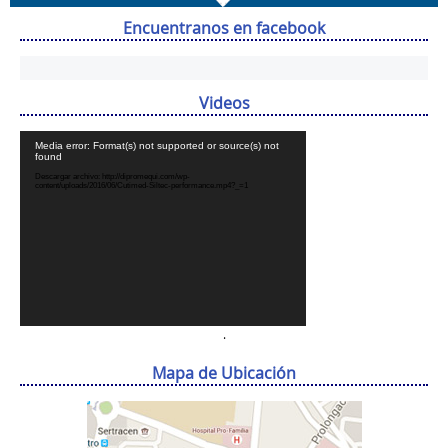
Encuentranos en facebook
Videos
Reproductor
Media error: Format(s) not supported or source(s) not
de
found
vídeo
Descargar archivo: http://dipromequi.com/wp-
content/uploads/2016/06/Cutimed-Siltec-performance.mp4?_=1
.
Mapa de Ubicación