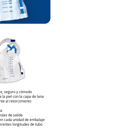
le, seguro y cómodo

la piel con la capa de lana

te al retorcimiento

a

las de salida

 en cada unidad de embalaje

ferentes longitudes de tubo
