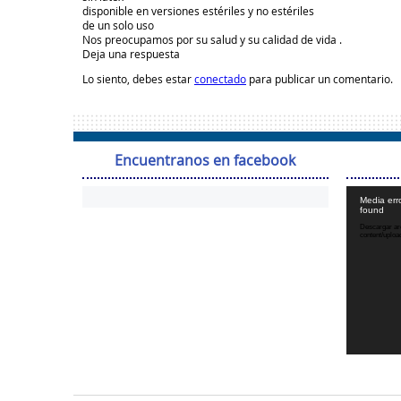
disponible en versiones estériles y no estériles

de un solo uso

Nos preocupamos por su salud y su calidad de vida .
Deja una respuesta
Lo siento, debes estar
conectado
para publicar un comentario.
Encuentranos en facebook
Media erro
found
Descargar arc
content/uplo