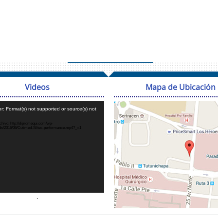
Videos
Mapa de Ubicación
Reproductor
r: Format(s) not supported or source(s) not
de
vídeo
hivo: http://dipromequi.com/wp-
ads/2016/06/Cutimed-Siltec-performance.mp4?_=1
.