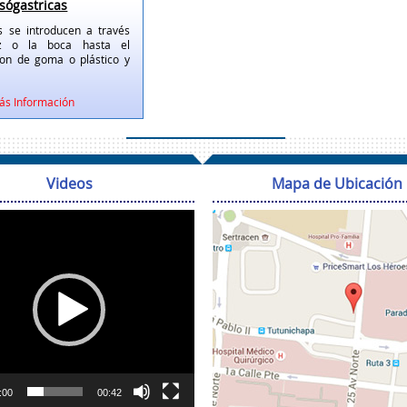
sógastricas
s se introducen a través
z o la boca hasta el
on de goma o plástico y
ás Información
Videos
Mapa de Ubicación
Reproductor
de
vídeo
:00
00:42