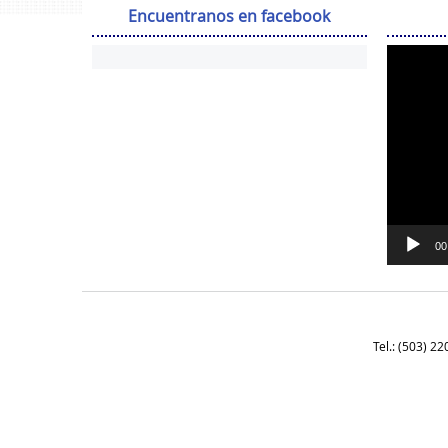
Encuentranos en facebook
00
Tel.: (503) 2
Deneme
Bonusu
Veren
Siteler