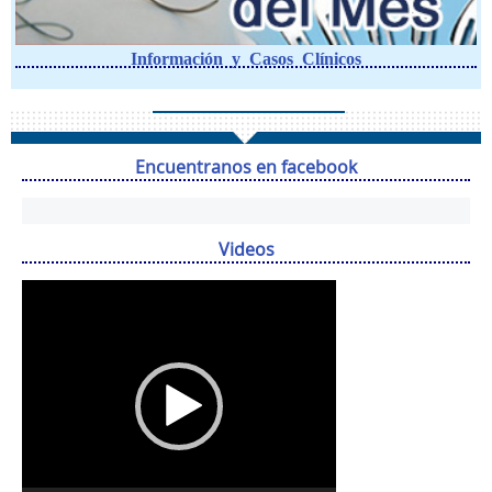
Información y Casos Clínicos
Encuentranos en facebook
Videos
Reproductor
de
vídeo