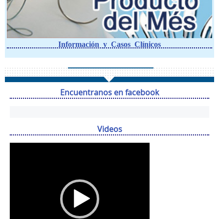
Información y Casos Clínicos
Encuentranos en facebook
Videos
Reproductor
de
vídeo