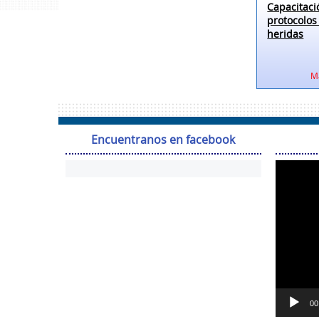
Capacita
protocol
heridas
M
Encuentranos en facebook
00