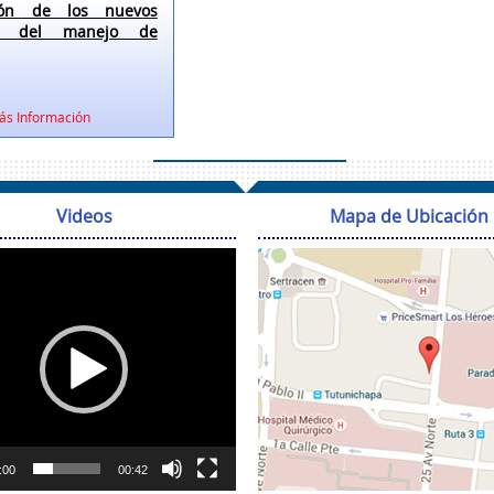
ción de los nuevos
os del manejo de
ás Información
Videos
Mapa de Ubicación
Reproductor
de
vídeo
:00
00:42