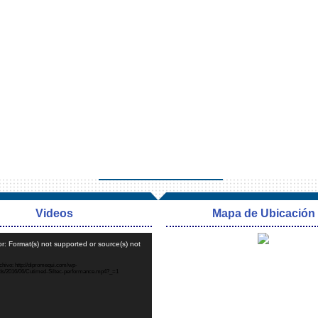
Videos
Mapa de Ubicación
Reproductor
r: Format(s) not supported or source(s) not
de
vídeo
hivo: http://dipromequi.com/wp-
ads/2016/06/Cutimed-Siltec-performance.mp4?_=1