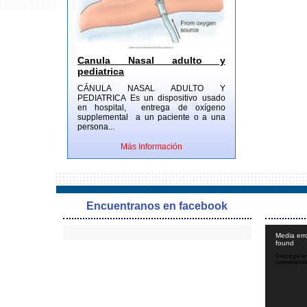
Canula Nasal adulto y
pediatrica
CÁNULA NASAL ADULTO Y
PEDIATRICA Es un dispositivo usado
en hospital, entrega de oxígeno
supplemental a un paciente o a una
persona...
Más Información
Encuentranos en facebook
Media erro
found
Descargar arc
content/uplo