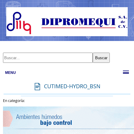
MENU
CUTIMED-HYDRO_BSN
En categoría: