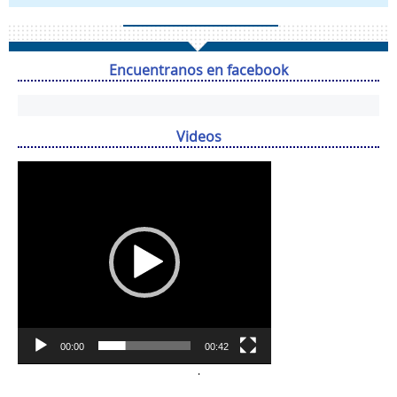
Encuentranos en facebook
Videos
Reproductor
de
vídeo
00:00
00:42
.