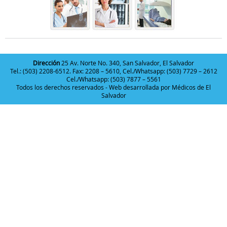
Dirección
25 Av. Norte No. 340, San Salvador, El Salvador
Tel.: (503) 2208-6512. Fax: 2208 – 5610, Cel./Whatsapp: (503) 7729 – 2612
Cel./Whatsapp: (503) 7877 – 5561
Todos los derechos reservados - Web desarrollada por
Médicos de El
Salvador
Deneme
Bonusu
Veren
Siteler
|
Deneme
Bonusu
|
Deneme
Bonusu
Veren
Siteler
|