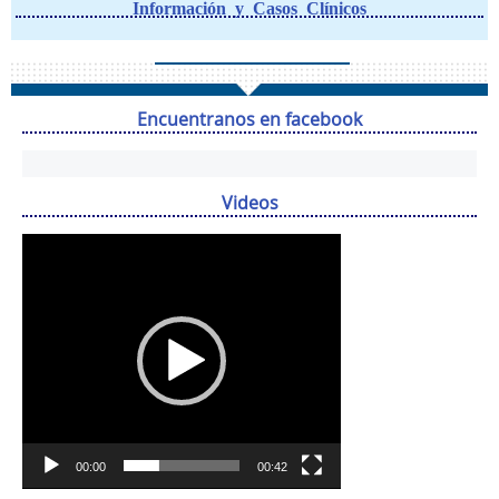
Información y Casos Clínicos
Encuentranos en facebook
Videos
Reproductor
de
vídeo
00:00
00:42
.