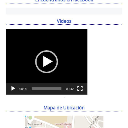
Videos
Reproductor
de
vídeo
00:00
00:42
.
Mapa de Ubicación