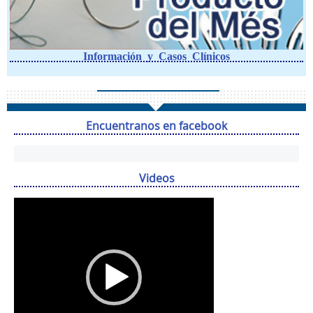
Información y Casos Clínicos
Encuentranos en facebook
Videos
Reproductor
de
vídeo