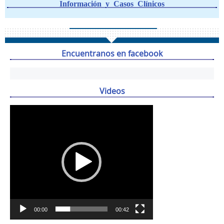
Información y Casos Clínicos
Encuentranos en facebook
Videos
Reproductor
de
vídeo
00:00
00:42
.