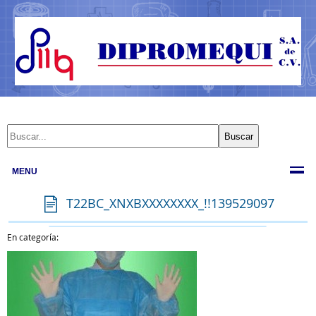
MENU
T22BC_XNXBXXXXXXXX_!!139529097
En categoría: